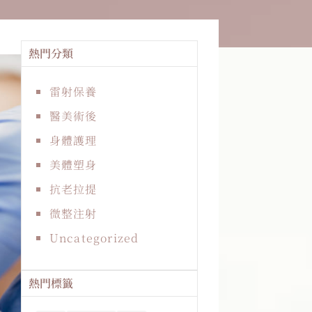
熱門分類
雷射保養
醫美術後
身體護理
美體塑身
抗老拉提
微整注射
Uncategorized
熱門標籤