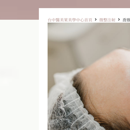
台中醫美萊美學中心首頁
微整注射
喬