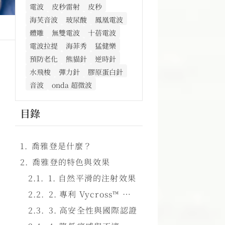
電波
皮秒雷射
皮秒
海芙音波
玻尿酸
鳳凰電波
體雕
無雙電波
十蓓電波
電波拉提
海菲秀
猛健樂
預防老化
熊貓針
逆時針
水飛梭
彈力針
膠原蛋白針
音波
onda 超微波
目錄
喬雅登是什麼？
喬雅登的特色與效果
1. 自然平滑的注射效果
2. 專利 Vycross™ 技術
3. 高安全性與國際認證