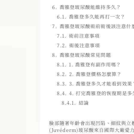
喬雅登玻尿酸能維持多久？
喬雅登多久能再打一次？
喬雅登玻尿酸術前術後該注意什
術前注意事項
術後注意事項
喬雅登玻尿酸常見問題
1. 喬雅登有副作用嗎？
2. 喬雅登價格怎麼算？
3. 喬雅登多久才能看到效果
4. 打完喬雅登的恢復期是多
結論
臉部隨著年齡會出現凹陷、細紋與立
(Juvéderm)玻尿酸來自國際大