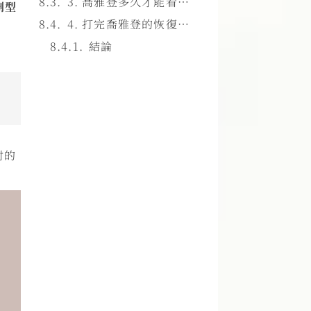
3. 喬雅登多久才能看到效果？
劑型
4. 打完喬雅登的恢復期是多久？
結論
射的