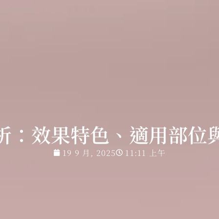
析：效果特色、適用部位
19 9 月, 2025
11:11 上午