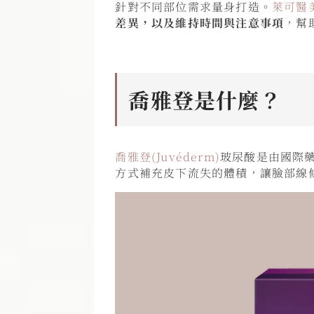
針對不同部位需求量身打造。
萊可醫
差異，以及維持時間與注意事項
，幫
喬雅登是什麼？
喬雅登(Juvéderm)
玻尿酸是由國際
方式補充皮下流失的體積，讓臉部線