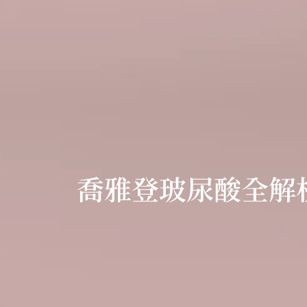
喬雅登玻尿酸全解