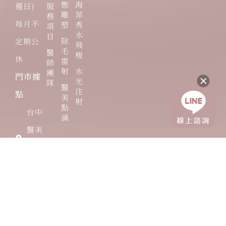
態
海
週日)
服
雕
菲
務
每月不
塑
秀
項
水
目
除
定期公
飛
毛
醫
梭
休
雷
師
射
水
團
門市據
光
隊
醫
注
點
美
射
點
台中
滴
醫美
公益
館
台中
醫美
大隆