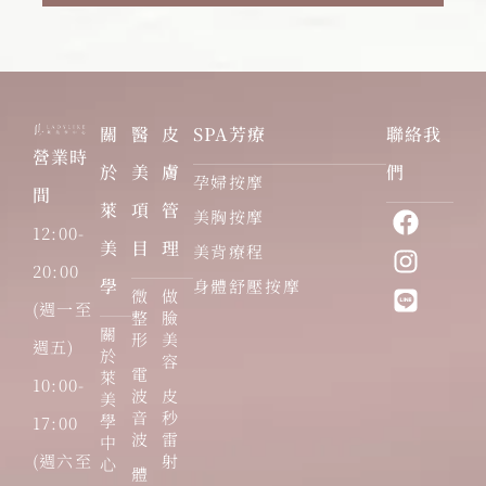
關
醫
皮
SPA芳療
聯絡我
營業時
於
美
膚
們
孕婦按摩
間
萊
項
管
美胸按摩
12:00-
美
目
理
美背療程
20:00
學
身體舒壓按摩
微
做
(週一至
整
臉
關
形
美
週五)
於
容
電
萊
10:00-
波
皮
美
音
秒
學
17:00
波
雷
中
(週六至
射
心
體