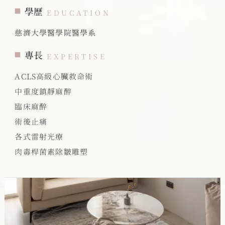
學歷
EDUCATION
慈濟大學醫學院醫學系
專長
EXPERTISE
ACLS高級心臟救命術
中重度鎮靜麻醉
臨床麻醉
術後止痛
各式雷射光療
肉毒桿菌素除皺雕塑