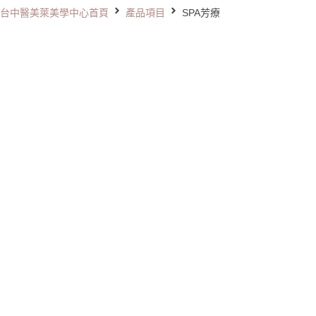
台中醫美萊美學中心首頁
產品項目
SPA芳療
營業時間
關
12:00-20:00 (週一至週五)
服
10:00-17:00 (週六至週日)
醫
每月不定期公休
門市據點
台中醫美公益館
台中醫美大隆館