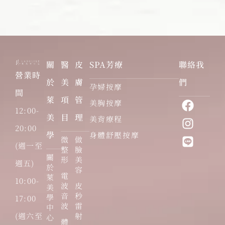
關
醫
皮
SPA芳療
聯絡我
營業時
於
美
膚
們
孕婦按摩
間
萊
項
管
美胸按摩
12:00-
美
目
理
美背療程
20:00
學
身體舒壓按摩
微
做
(週一至
整
臉
關
形
美
週五)
於
容
電
萊
10:00-
波
皮
美
音
秒
學
17:00
波
雷
中
(週六至
射
心
體