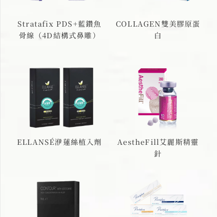
Stratafix PDS+藍鑽魚
COLLAGEN雙美膠原蛋
骨線（4D結構式鼻雕）
白
ELLANSÉ洢蓮絲植入劑
AestheFill艾麗斯精靈
針