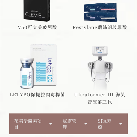
V50可立美玻尿酸
Restylane瑞絲朗玻尿酸
LETYBO保提拉肉毒桿菌
Ultraformer III 海芙
音波第三代
萊美學醫美項
皮膚管
SPA芳
目
理
療