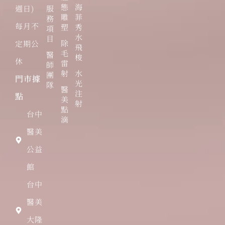
態
海
週日)
服
雕
菲
務
每月不
塑
秀
項
水
目
除
定期公
飛
毛
醫
梭
休
雷
師
射
水
團
門市據
光
隊
醫
注
點
美
射
點
台中
滴
醫美
公益
館
台中
醫美
大隆