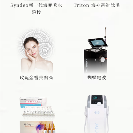
Syndeo新一代海菲秀水
Triton 海神雷射除毛
飛梭
玫瑰金醫美點滴
蝴蝶電波