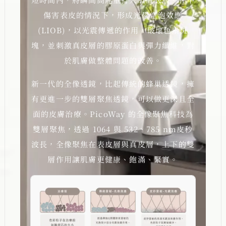
傷害表皮的情況下，形成光學空泡效應
(LIOB)，以光震傳遞的作用，破壞色素斑
塊，並刺激真皮層的膠原蛋白與彈力纖維，對
於肌膚做整體問題的改善。
新一代的全像透鏡，比起傳統的蜂巢透鏡，擁
有更進一步的雙層聚焦透鏡，可以做更深且全
面的皮膚治療。PicoWay 的全像聚焦科技為
雙層聚焦，透過 1064 與 532、785 nm皮秒
波長，全像聚焦在表皮層與真皮層，上下的雙
層作用讓肌膚更健康、飽滿、緊實。