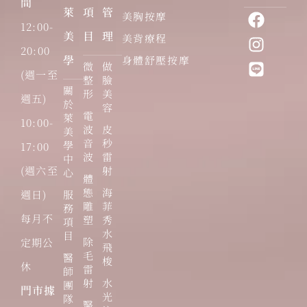
間
萊
項
管
美胸按摩
12:00-
美
目
理
美背療程
20:00
學
身體舒壓按摩
微
做
(週一至
整
臉
關
形
美
週五)
於
容
電
萊
10:00-
波
皮
美
音
秒
學
17:00
波
雷
中
(週六至
射
心
體
態
海
週日)
服
雕
菲
務
每月不
塑
秀
項
水
目
除
定期公
飛
毛
醫
梭
休
雷
師
射
水
團
門市據
光
隊
醫