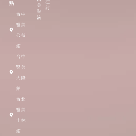
注
點
美
射
點
台中
滴
醫美
公益
館
台中
醫美
大隆
館
台北
醫美
士林
館