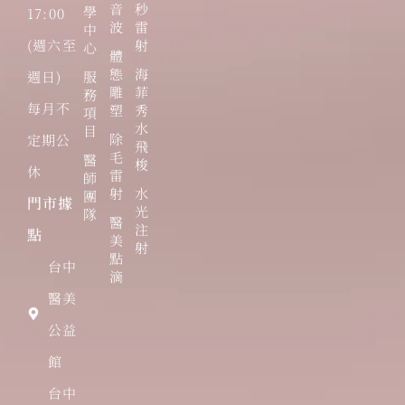
音
秒
學
17:00
波
雷
中
(週六至
射
心
體
態
海
週日)
服
雕
菲
務
每月不
塑
秀
項
水
目
除
定期公
飛
毛
醫
梭
休
雷
師
射
水
團
門市據
光
隊
醫
注
點
美
射
點
台中
滴
醫美
公益
館
台中