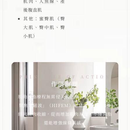
肌肉、人魚線、產
後腹直肌
其他：蜜臀肌（臀
大肌、臀中肌、臀
小肌）
PRINCIPLE OF ACTION
作用原理
肌動減脂療程無需侵入式治療，利用「高強度
聚焦電磁波」（HIFEM）能量，快速刺激神
經和肌肉收縮，從而增加肌肉厚度，不僅減脂
還能增強線條美感。