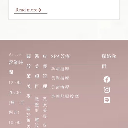
Read more
關
醫
皮
SPA芳療
聯絡我
營業時
於
美
膚
們
孕婦按摩
間
萊
項
管
美胸按摩
12:00-
美
目
理
美背療程
20:00
學
身體舒壓按摩
微
做
(週一至
整
臉
關
形
美
週五)
於
容
電
萊
10:00-
波
皮
美