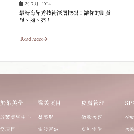
20 9 月, 2024
最新海菲秀技術深層挖掘：讓你的肌膚
淨、透、亮！
Read more
關於萊美學
醫美項目
皮膚管理
SP
於萊美學中心
微整形
做臉美容
孕
務項目
電波音波
皮秒雷射
美