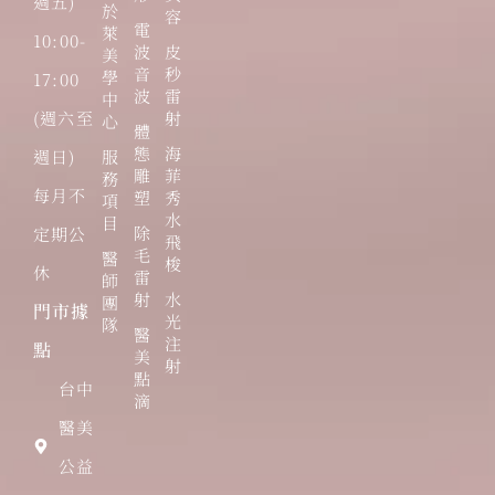
週五)
於
容
電
萊
10:00-
波
皮
美
音
秒
學
17:00
波
雷
中
(週六至
射
心
體
態
海
週日)
服
雕
菲
務
每月不
塑
秀
項
水
目
除
定期公
飛
毛
醫
梭
休
雷
師
射
水
團
門市據
光
隊
醫
注
點
美
射
點
台中
滴
醫美
公益