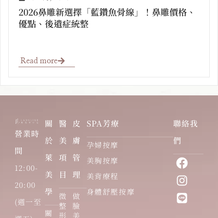
2026鼻雕新選擇「藍鑽魚骨線」！鼻雕價格、
優點、後遺症統整
Read more
關
醫
皮
SPA芳療
聯絡我
營業時
於
美
膚
們
孕婦按摩
間
萊
項
管
美胸按摩
12:00-
美
目
理
美背療程
20:00
學
身體舒壓按摩
微
做
(週一至
整
臉
關
形
美