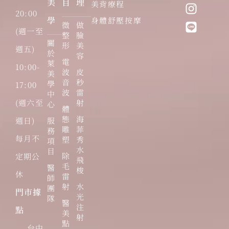
美
目
理
美背療程
20:00
學
身體舒壓按摩
微
做
(週一至
整
臉
關
形
美
週五)
於
容
電
萊
10:00-
波
皮
美
音
秒
學
17:00
波
雷
中
(週六至
射
心
體
態
海
週日)
服
雕
菲
務
每月不
塑
秀
項
水
目
除
定期公
飛
毛
醫
梭
休
雷
師
射
水
團
門市據
光
隊
醫
注
點
美
射
點
台中