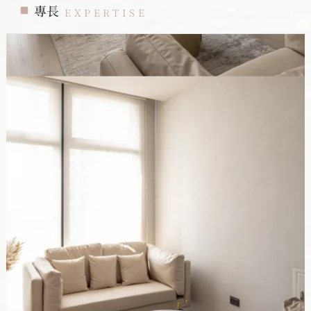
專長
EXPERTISE