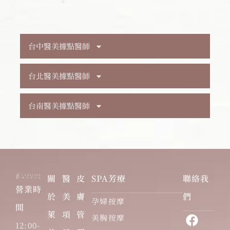
台中醫美據點醫師
台北醫美據點醫師
台南醫美據點醫師
關
醫
皮
SPA芳療
聯絡我
營業時
於
美
膚
們
孕婦按摩
間
萊
項
管
美胸按摩
12:00-