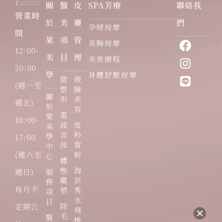
關
醫
皮
SPA芳療
聯絡我
營業時
於
美
膚
們
孕婦按摩
間
萊
項
管
美胸按摩
12:00-
美
目
理
美背療程
20:00
學
身體舒壓按摩
微
做
(週一至
整
臉
關
形
美
週五)
於
容
電
萊
10:00-
波
皮
美
音
秒
學
17:00
波
雷
中
(週六至
射
心
體
態
海
週日)
服
雕
菲
務
每月不
塑
秀
項
水
目
除
定期公
飛
毛
醫
梭