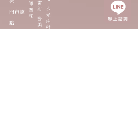
休
雷
師
射
水
團
門市據
光
隊
醫
注
點
美
射
點
台中
滴
醫美
公益
館
台中
醫美
大隆
館
台北
醫美